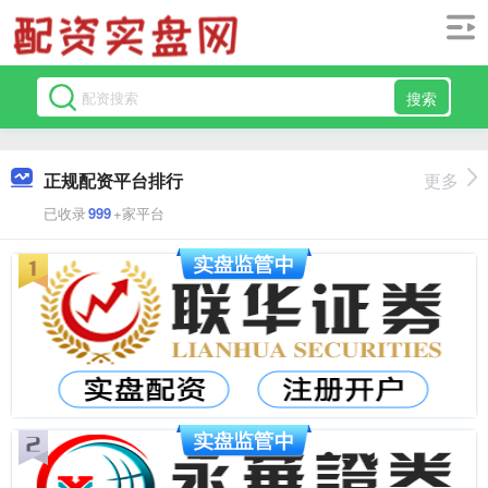
搜索
正规配资平台排行
更多
已收录
999
+家平台