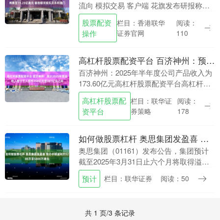
流向 模拟交易 客户端 花旗发布研报称，
今年第二季澳门博彩收入同时受到世界杯
股票配资
栏目：香港联华
阅读：
及极为不利的贵宾厅赢率所拖累，导致营
操作
证券官网
110
运杠杆....
高杠杆股票配资平台 百济神州：预计2025年营业收入将介于人民币358亿元至381亿元之间
百济神州：2025年半年度公司产品收入为
173.60亿元高杠杆股票配资平台高杠杆股
票配资平台，较上年同比上升45.8%；
高杠杆股票配
栏目：联华证
阅读：
2025年半年度公司营业总收入175.1....
资平台
券策略
178
如何做股票杠杆 奥思集团发盈喜 预计中期溢利约5200万至5600万港元
奥思集团（01161）发布公告，集团预计
截至2025年3月31日止六个月将取得溢利
约5200万港元至5600万港元，而截至2024
预计
栏目：联华证券
阅读：50
年3月31日止六个月则取得溢利....
共 1 页/3 条记录