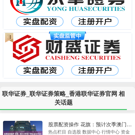
联华证券_联华证券策略_香港联华证券官网 相
关话题
股票配资操作 花旗：预计次季澳门博彩业EBITDA将降至19.23亿美元 首选银河娱乐及永利澳门
热点栏目 自选股 数据中心 行情中心 资金