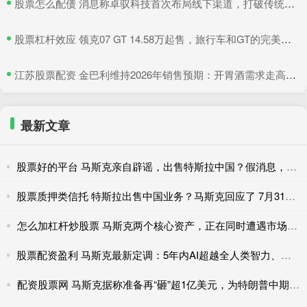
​股票怎么配债 消息称卓驭科技首次布局线下渠道，打破传统供应商隐居幕后模式
​股票杠杆效应 领克07 GT 14.58万起售，旅行车和GT的完美结合
​江苏股票配资 金巴利维持2026年销售预期：开胃酒需求走高，抵消美国波本威士忌销量下滑
最新文章
股票好的平台 马斯克亲自辟谣，出售特斯拉中国？假消息，从来没考虑过
股票质押类信托 特斯拉出售中国业务？马斯克回应了 7月31日，有消息称特斯拉正考虑出
怎么加杠杆炒股票 马斯克两个核心资产，正在同时遭遇市场拷问
股票配资盈利 马斯克最新定调：5年内AI超越全人类智力、美国挡不住中国成为AI领跑者
配资股票网 马斯克据称准备再“砸”超1亿美元，为特朗普中期选举铺路