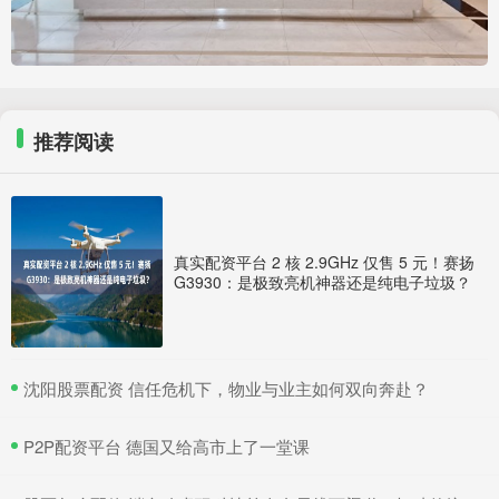
推荐阅读
真实配资平台 2 核 2.9GHz 仅售 5 元！赛扬
G3930：是极致亮机神器还是纯电子垃圾？
​沈阳股票配资 信任危机下，物业与业主如何双向奔赴？
​P2P配资平台 德国又给高市上了一堂课