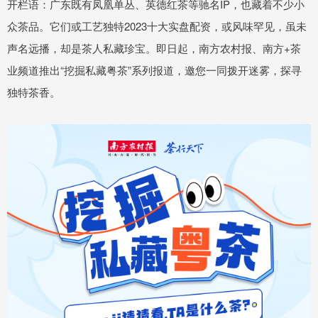
开栏语：广东既有凤凰单丛、英德红茶等驰名IP，也藏着不少小
众茶品。它们或工艺独特2023十大实盘配资，或风味罕见，虽未
声名远播，却是茶人私藏珍宝。即日起，南方农村报、南方+茶
业频道推出“挖掘私藏粤茶”系列报道，邀您一同拨开迷雾，探寻
独特茶香。