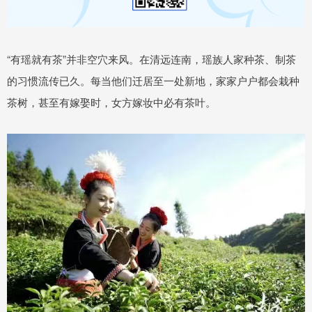
“有瑶就有茶”并非空穴来风。在清远连南，瑶族人家种茶、制茶
的习惯流传已久。每当他们迁居至一处新地，家家户户都会栽种
茶树，甚至有嫁娶时，女方嫁妆中必有茶叶。