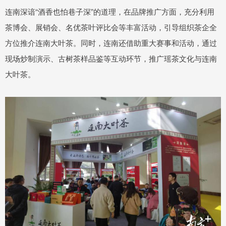
连南深谙“酒香也怕巷子深”的道理，在品牌推广方面，充分利用
茶博会、展销会、名优茶叶评比会等丰富活动，引导组织茶企全
方位推介连南大叶茶。同时，连南还借助重大赛事和活动，通过
现场炒制演示、古树茶样品鉴等互动环节，推广瑶茶文化与连南
大叶茶。