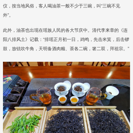
仪，按当地风俗，客人喝油茶一般不少于三碗，叫“三碗不见
外”。
此外，油茶也出现在瑶族人民的各大节庆中。清代李来章的《连
阳八排风土》记载：“排瑶正月初一日，鸡鸣，先击米箕，后击锣
鼓，放铳吹牛角，天明备酒肉糍、茶各二碗，箸二双，拜祖宗。”