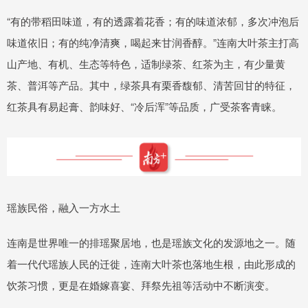
“有的带稻田味道，有的透露着花香；有的味道浓郁，多次冲泡后
味道依旧；有的纯净清爽，喝起来甘润香醇。”连南大叶茶主打高
山产地、有机、生态等特色，适制绿茶、红茶为主，有少量黄
茶、普洱等产品。其中，绿茶具有栗香馥郁、清苦回甘的特征，
红茶具有易起膏、韵味好、“冷后浑”等品质，广受茶客青睐。
瑶族民俗，融入一方水土
连南是世界唯一的排瑶聚居地，也是瑶族文化的发源地之一。随
着一代代瑶族人民的迁徙，连南大叶茶也落地生根，由此形成的
饮茶习惯，更是在婚嫁喜宴、拜祭先祖等活动中不断演变。