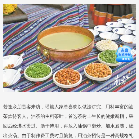
若逢亲朋贵客来访，瑶族人家总喜欢以做法讲究、用料丰富的油
茶款待客人。油茶的主料茶叶，首选茶树上生长的健嫩新梢，采
回后经沸水烫过、沥干待用，再放入油锅中翻炒、加水煮沸，滤
出茶汤。由于制作费工费时且繁复，用油茶招待是一种高规格礼