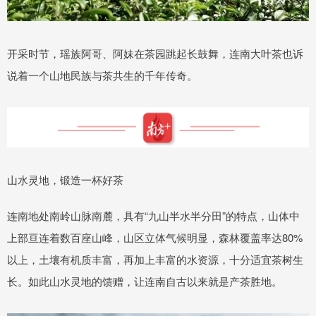
开采时节，瑶族阿哥、阿妹在茶园跳起长鼓舞，连南大叶茶也诉
说着一个山地民族与茶共生的千年传奇。
山水灵地，锻造一杯好茶
连南地处南岭山脉南麓，具有“九山半水半分田”的特点，山体中
上部亘连着数百座山峰，山区立体气候明显，森林覆盖率达80%
以上，土壤有机质丰富，再加上丰富的水资源，十分适宜茶树生
长。如此山水灵地的馈赠，让连南自古以来就是产茶胜地。