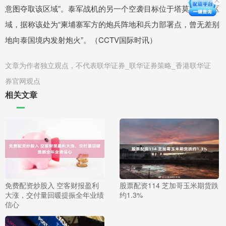
意图夺取该区域”。泰军战机的另一个空袭目标位于塔莫安托寺区
域，据称该处为“柬埔寨军方的炮兵阵地和兵力部署点，曾无差别
地向泰国境内发射炮火”。（CCTV国际时讯）
文章为作者独立观点，不代表联华证券_联华证券策略_香港联华证
券官网观点
相关文章
免费配资炒股入 空客财报盈利
股票配资114 芝加哥玉米期货跌
大涨，交付量回暖提振全年业绩
约1.3%
信心