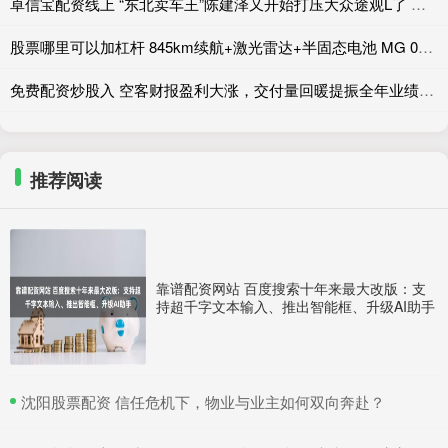
卓信宝配资线上 “东北卖车王”陈建泽又开始打压大众途观L了 花费1600万打包200
股票哪里可以加杠杆 845km续航+激光雷达+半固态电池 MG 07预售12.59万起
免费配资炒股入 空客财报盈利大涨，交付量回暖提振全年业绩信心
推荐阅读
靠谱配资网站 百度搜索十年来最大改版：支
持超千字文本输入、推出智能框、升级AI助手
​沈阳股票配资 信任危机下，物业与业主如何双向奔赴？