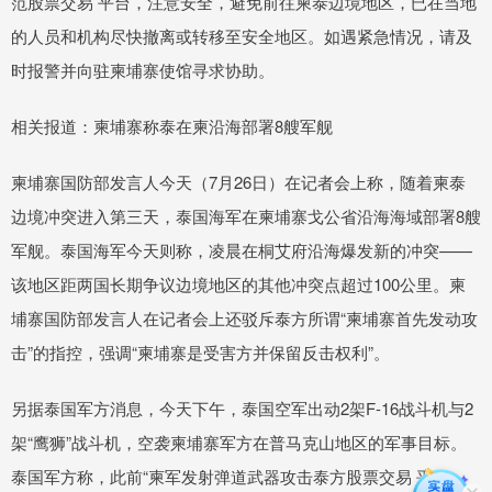
范股票交易 平台，注意安全，避免前往柬泰边境地区，已在当地
的人员和机构尽快撤离或转移至安全地区。如遇紧急情况，请及
时报警并向驻柬埔寨使馆寻求协助。
相关报道：柬埔寨称泰在柬沿海部署8艘军舰
柬埔寨国防部发言人今天（7月26日）在记者会上称，随着柬泰
边境冲突进入第三天，泰国海军在柬埔寨戈公省沿海海域部署8艘
军舰。泰国海军今天则称，凌晨在桐艾府沿海爆发新的冲突——
该地区距两国长期争议边境地区的其他冲突点超过100公里。柬
埔寨国防部发言人在记者会上还驳斥泰方所谓“柬埔寨首先发动攻
击”的指控，强调“柬埔寨是受害方并保留反击权利”。
另据泰国军方消息，今天下午，泰国空军出动2架F-16战斗机与2
架“鹰狮”战斗机，空袭柬埔寨军方在普马克山地区的军事目标。
泰国军方称，此前“柬军发射弹道武器攻击泰方股票交易 平台，