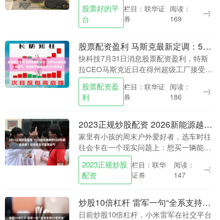
最先抛出这颗“炸弹”的是美国《华尔街日
股票好的平
栏目：联华证
阅读：
报》，该报援引所谓知情人士的话报道
台
券
169
称，为了给....
股票配资盈利 马斯克最新定调：5年内AI超越全人类智力、美国挡不住中国成为AI领跑者
快科技7月31日消息股票配资盈利，特斯
拉CEO马斯克近日在得州超级工厂接受专
访，预测AI综合智力约5年内超越全人类总
股票配资盈
栏目：联华证
阅读：
和，届时AI除成为人类本身外几乎无所不
利
券
186
能。 ....
2023正规炒股配资 2026新能源越野SUV怕翻滚托底？结构安全才是真底气
家里有小孩的周末户外爱好者，选车时往
往会卡在一个现实问题上：想买一辆能走
烂路、能露营、能应付雨雪天气的新能源
2023正规炒股
栏目：联华
阅读：
越野SUV，但又怕电池托底、怕车身翻
配资
证券
147
滚、怕涉水时电路....
炒股10倍杠杆 雷军一句“全系支持92号汽油”，引发群嘲，友商更怕的是另一句
日前炒股10倍杠杆，小米雷军在社交平台