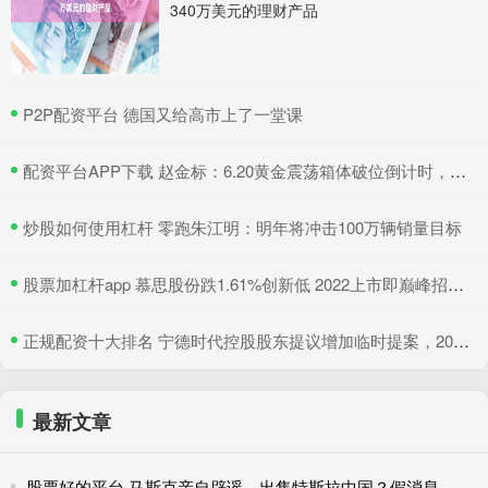
340万美元的理财产品
​P2P配资平台 德国又给高市上了一堂课
​配资平台APP下载 赵金标：6.20黄金震荡箱体破位倒计时，原油短线交易策略
​炒股如何使用杠杆 零跑朱江明：明年将冲击100万辆销量目标
​股票加杠杆app 慕思股份跌1.61%创新低 2022上市即巅峰招商证券保荐
​正规配资十大排名 宁德时代控股股东提议增加临时提案，2025年第二次临时股东会将审议发行债券等议案
最新文章
股票好的平台 马斯克亲自辟谣，出售特斯拉中国？假消息，从来没考虑过