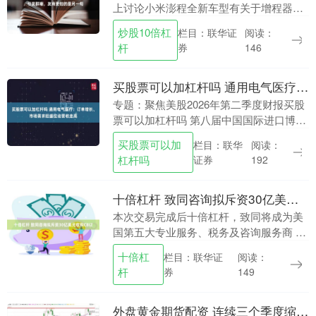
上讨论小米澎程全新车型有关于增程器的
部分时，提到了一句“不挑油，全系支持92
炒股10倍杠
栏目：联华证
阅读：
号、95号、98号汽油”，在网络上引发了轩
杆
券
146
然大....
买股票可以加杠杆吗 通用电气医疗：订单增长、市场需求旺盛拉动营收走高
专题：聚焦美股2026年第二季度财报买股
票可以加杠杆吗 第八届中国国际进口博览
会上，展台上紫色的通用电气医疗品牌标
买股票可以加
栏目：联华
阅读：
识。 这家医疗科技企业二季度总营收上涨
杠杆吗
证券
192
5.8....
十倍杠杆 致同咨询拟斥资30亿美元收购CBIZ
本次交易完成后十倍杠杆，致同将成为美
国第五大专业服务、税务及咨询服务商 专
业服务机构 CBIZ 已同意被致同咨询私有
十倍杠
栏目：联华证
阅读：
化收购。 内容速览 专业咨询服务商
杆
券
149
CBIZ....
外盘黄金期货配资 连续三个季度缩水、多只旗舰基金规模暴跌，招商基金主动权益业务遭遇成长阵痛