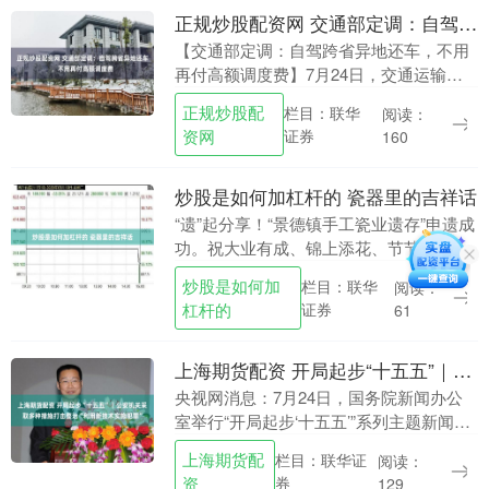
正规炒股配资网 交通部定调：自驾跨省异地还车，不用再付高额调度费
【交通部定调：自驾跨省异地还车，不用
再付高额调度费】7月24日，交通运输部
等四部门联合发文，明确到2030年，机
正规炒股配
栏目：联华
阅读：
场、高铁站租车网点要实现全覆盖正规炒
资网
证券
160
股配资网，5....
炒股是如何加杠杆的 瓷器里的吉祥话
“遗”起分享！“景德镇手工瓷业遗存”申遗成
功。祝大业有成、锦上添花、节节高升！
(责编：秦榕、申宁)炒股是如何加杠杆
炒股是如何加
栏目：联华
阅读：
的....
杠杆的
证券
61
上海期货配资 开局起步“十五五”｜公安机关采取多种措施打击整治“利用新技术实施犯罪”
央视网消息：7月24日，国务院新闻办公
室举行“开局起步‘十五五’”系列主题新闻发
布会，公安部相关负责人介绍强治理护民
上海期货配
栏目：联华证
阅读：
安促发展，全力服务保障“十五五”开局起
资
券
129