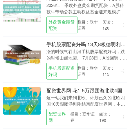
2026年二季度外盘黄金期货配资，A股科
技牛带动公募主动权益基金迎来规模扩张
大潮，全行业单季规模增量逼近万亿。然
外盘黄金期货
栏目：联华
阅读：
而银行系头部机构招商基金却走出截然不
配资
证券
120
同的行情。最....
手机股票配资好吗 13天8板德明利，戳破了存储行业最大泡沫
涨的时候气吞山河手机股票配资好吗，跌
的时候山崩地裂。 7月28日，A股回调，德
明利再次跌停，股价收在361.44元。从6月
手机股票配资
栏目：联华
阅读：
26日盘中最高980元算起，一个月时间....
好吗
证券
115
配资世界网 花1.5万跟团游北欧4国，我却直言：再也不想去了
这一站我们来到北欧。计划已久的北欧四
国10天跟团游刚刚结束配资世界网，本次
内容是全网北欧跟团游最详细、最真实、
配资世界
栏目：联华证
阅读：
最客观的测评，一共分为6个部分。不管你
网
券
190
是否计划去北....