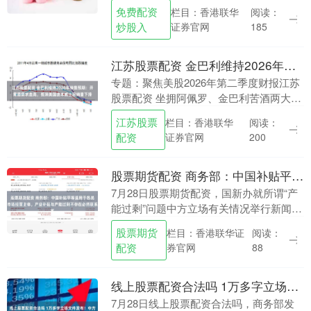
整后息税前利润同比大增 54%，达到 24.3
免费配资
栏目：香港联华
阅读：
亿欧元。 空客表示，公司维持全年业....
炒股入
证券官网
185
江苏股票配资 金巴利维持2026年销售预期：开胃酒需求走高，抵消美国波本威士忌销量下滑
专题：聚焦美股2026年第二季度财报江苏
股票配资 坐拥阿佩罗、金巴利苦酒两大品
牌的集团截至 6 月当季实现内生销售额增
江苏股票
栏目：香港联华
阅读：
长 2.5% 生产线上的金巴利利口酒瓶。
配资
证券官网
200
企....
股票期货配资 商务部：中国补贴平等适用于各类市场经营主体，产业补贴与产能过剩不存在必然联系
7月28日股票期货配资，国新办就所谓“产
能过剩”问题中方立场有关情况举行新闻发
布会。 会上，有记者提出，近年来，国际
股票期货
栏目：香港联华证
阅读：
上出现了“补贴造成产能过剩”的论调，中
配资
券官网
88
方如何....
线上股票配资合法吗 1万多字立场文件发布！中方驳斥所谓“中国产能过剩”
7月28日线上股票配资合法吗，商务部发