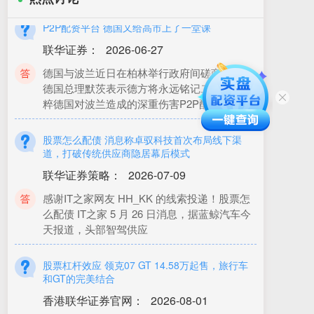
P2P配资平台 德国又给高市上了一堂课
联华证券
：
2026-06-27
德国与波兰近日在柏林举行政府间磋商期间，
德国总理默茨表示德方将永远铭记二战时期纳
粹德国对波兰造成的深重伤害P2P配资平台
股票怎么配债 消息称卓驭科技首次布局线下渠
道，打破传统供应商隐居幕后模式
联华证券策略
：
2026-07-09
感谢IT之家网友 HH_KK 的线索投递！股票怎
么配债 IT之家 5 月 26 日消息，据蓝鲸汽车今
天报道，头部智驾供应
股票杠杆效应 领克07 GT 14.58万起售，旅行车
和GT的完美结合
香港联华证券官网
：
2026-08-01
股票杠杆效应 7月23日，领克07 GT在杭州正