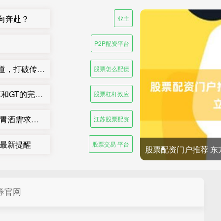
向奔赴？
业主
P2P配资平台
股票怎么配债 消息称卓驭科技首次布局线下渠道，打破传统供应商隐居幕后模式
股票怎么配债
股票杠杆效应 领克07 GT 14.58万起售，旅行车和GT的完美结合
股票杠杆效应
江苏股票配资 金巴利维持2026年销售预期：开胃酒需求走高，抵消美国波本威士忌销量下滑
江苏股票配资
发最新提醒
股票交易 平台
股票配资门户推荐 
券官网