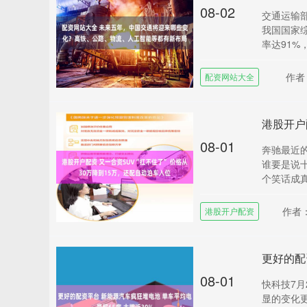
08-02
交通运输
我国国家综
率达91%，
作者
配资网站大全
08-01
奔驰最近
谁要是说
个笑话成真
作者
港股开户配资
08-01
快科技7
显的变化