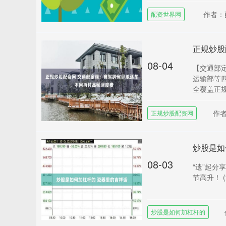
作者：
配资世界网
08-04
【交通部
运输部等
全覆盖正规
作
正规炒股配资网
炒股是如
08-03
“遗”起分
节高升！ 
炒股是如何加杠杆的