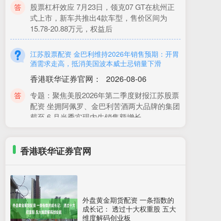
式上市，新车共推出4款车型，售价区间为
15.78-20.88万元，权益后
江苏股票配资 金巴利维持2026年销售预期：开胃
酒需求走高，抵消美国波本威士忌销量下滑
香港联华证券官网
：
2026-08-06
专题：聚焦美股2026年第二季度财报江苏股票
配资 坐拥阿佩罗、金巴利苦酒两大品牌的集团
截至 6 月当季实现内生销售额增长
股票交易 平台 泰国战机军舰齐出动，中使馆发最
新提醒
香港联华证券官网
香港联华证券官网
：
2026-06-12
2025年7月24日，柬泰两国军队在奥多棉吉
省、柏威夏省等边境地区发生交火，中国驻柬
埔寨使馆已发领事提醒。7月26日，菩
外盘黄金期货配资 一条指数的
成长记： 透过十大权重股 五大
维度解码创业板
股票配资门户推荐 东方财富信息股份有限公司独