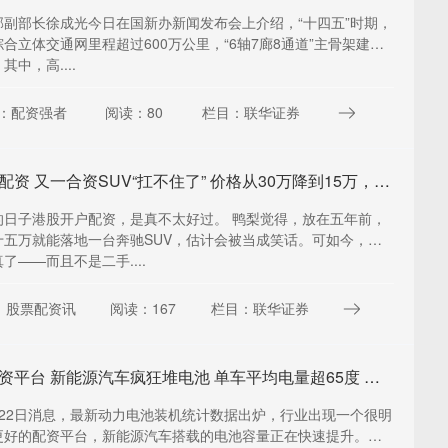
部副部长徐成光今日在国新办新闻发布会上介绍，“十四五”时期，
合立体交通网里程超过600万公里，“6轴7廊8通道”主骨架建成
其中，高....
：配资强者
阅读：80
栏目：联华证券
港股开户配资 又一合资SUV“扛不住了” 价格从30万降到15万，还配自动泊车入位
的日子港股开户配资，是真不太好过。 鸭梨觉得，放在五年前，
十五万就能落地一台奔驰SUV，估计会被当成笑话。可如今，这
了——而且不是二手....
：股票配资讯
阅读：167
栏目：联华证券
更好的配资平台 新能源汽车疯狂堆电池 单车平均电量超65度 大增近30%
月22日消息，最新动力电池装机统计数据出炉，行业出现一个很明
更好的配资平台，新能源汽车搭载的电池容量正在快速提升。