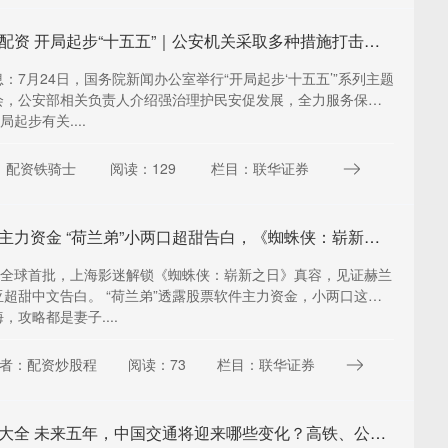
上海期货配资 开局起步“十五五”｜公安机关采取多种措施打击整治“利用新技术实施犯罪”
：7月24日，国务院新闻办公室举行“开局起步‘十五五’”系列主题
会，公安部相关负责人介绍强治理护民安促发展，全力服务保障
局起步有关....
：配资铁骑士
阅读：129
栏目：联华证券
股票软件主力资金 “荷兰弟”小两口超甜告白，《蜘蛛侠：崭新之日》上海尝鲜
日，全球首批，上海影迷解锁《蜘蛛侠：崭新之日》真容，见证赫兰
超甜中文告白。 “荷兰弟”透露股票软件主力资金，小两口这两
，攻略都是妻子....
者：配资炒股程
阅读：73
栏目：联华证券
配资网站大全 未来五年，中国交通将迎来哪些变化？高铁、公路、物流、人工智能等都有新布局