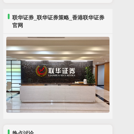
联华证券_联华证券策略_香港联华证券
官网
沈阳股票配资 信任危机下，物业与业主如何双向
奔赴？
香港联华证券官网
：
2026-05-25
近日沈阳股票配资，山东省某地法院一起判决
结果再次让大众焦点回到“物业安全责任界定”
上。 两年前，一名11岁男孩将点燃的鞭
热点讨论