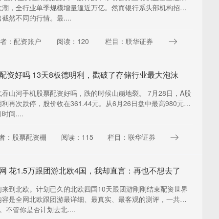
大潮，全行业单季规模增量逼近万亿。然而银行系头部机构招商
截然不同的行情。最....
作者：配资账户
阅读：120
栏目：联华证券
配资好吗 13天8板德明利，戳破了存储行业最大泡沫
吞山河手机股票配资好吗，跌的时候山崩地裂。 7月28日，A股
利再次跌停，股价收在361.44元。从6月26日盘中最高980元算
间....
者：股票配资棚
阅读：115
栏目：联华证券
网 花1.5万跟团游北欧4国，我却直言：再也不想去了
们来到北欧。计划已久的北欧四国10天跟团游刚刚结束配资世界
内容是全网北欧跟团游最详细、最真实、最客观的测评，一共分
。不管你是否计划去北....