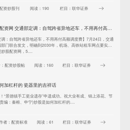
配资炒股刊
阅读：190
栏目：联华证券
正规炒股配资网 交通部定调：自驾跨省异地还车，不用再付高额调度费
定调：自驾跨省异地还车，不用再付高额调度费】7月24日，交通
四部门联合发文，明确到2030年，机场、高铁站租车网点要实现
炒股配资网，5....
者：配资炒股帖
阅读：160
栏目：联华证券
何加杠杆的 瓷器里的吉祥话
享！“景德镇手工瓷业遗存”申遗成功。祝大业有成、锦上添花、节
(责编：秦榕、申宁)炒股是如何加杠杆的....
作者：配资标准
阅读：61
栏目：联华证券