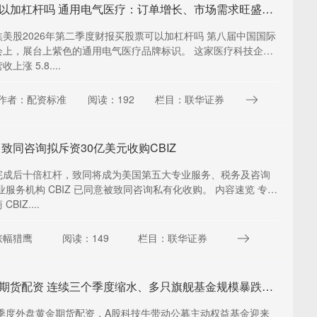
买股票可以加杠杆吗 通用电气医疗：订单增长、市场需求旺盛拉动营收走高
美股2026年第二季度财报买股票可以加杠杆吗 第八届中国国际
会上，展台上紫色的通用电气医疗品牌标识。 这家医疗科技企业
上涨 5.8....
作者：配资标准
阅读：192
栏目：联华证券
 致同咨询拟斥资30亿美元收购CBIZ
完成后十倍杠杆，致同将成为美国第五大专业服务、税务及咨询
业服务机构 CBIZ 已同意被致同咨询私有化收购。 内容速览 专业
BIZ....
涨幅猎鹰
阅读：149
栏目：联华证券
外盘黄金期货配资 连续三个季度缩水、多只旗舰基金规模暴跌，招商基金主动权益业务遭遇成长阵痛
二季度外盘黄金期货配资，A股科技牛带动公募主动权益基金迎来