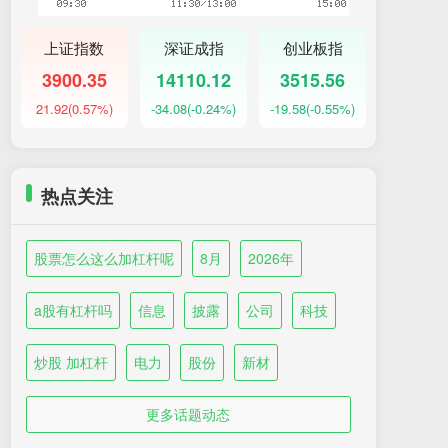
上证指数
深证成指
创业板指
3900.35
14110.12
3515.56
21.92
(0.57%)
-34.08
(-0.24%)
-19.58
(-0.55%)
热点关注
股票怎么这么加杠杆呢
8月
2026年
a股有杠杆吗
信息
披露
公司
科技
炒股 加杠杆
电力
股份
新材
更多话题动态