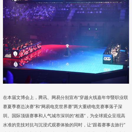
在本届文博会上，腾讯、网易分别宣布“穿越火线嘉年华暨职业联
赛夏季赛总决赛”和“网易电竞世界赛”两大重磅电竞赛事落子深
圳。国际顶级赛事和人气城市深圳的“相遇”，为全球观众呈现高
水准的竞技对抗与沉浸式观赛体验的同时，让“跟着赛事去旅行”