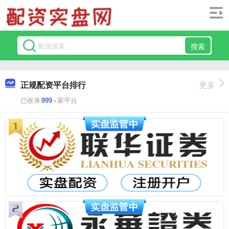
搜索
正规配资平台排行
更多
已收录
999
+家平台