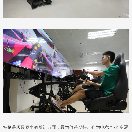
特别是顶级赛事的引进方面，最为值得期待。作为电竞产业“皇冠