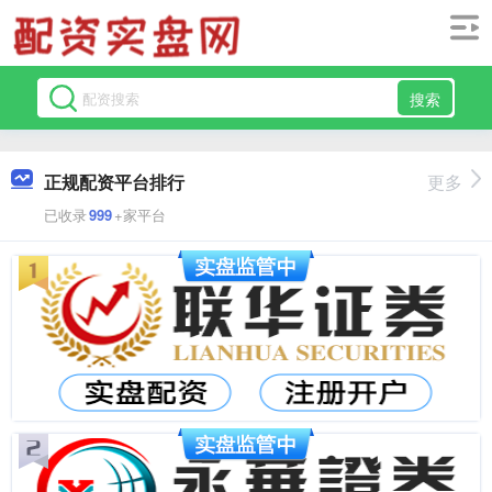
搜索
正规配资平台排行
更多
已收录
999
+家平台