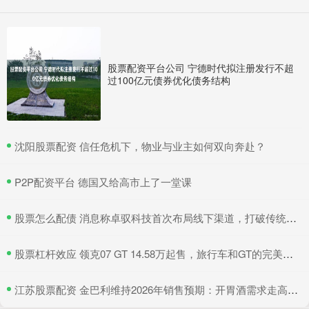
股票配资平台公司 宁德时代拟注册发行不超
过100亿元债券优化债务结构
​沈阳股票配资 信任危机下，物业与业主如何双向奔赴？
​P2P配资平台 德国又给高市上了一堂课
​股票怎么配债 消息称卓驭科技首次布局线下渠道，打破传统供应商隐居幕后模式
​股票杠杆效应 领克07 GT 14.58万起售，旅行车和GT的完美结合
​江苏股票配资 金巴利维持2026年销售预期：开胃酒需求走高，抵消美国波本威士忌销量下滑