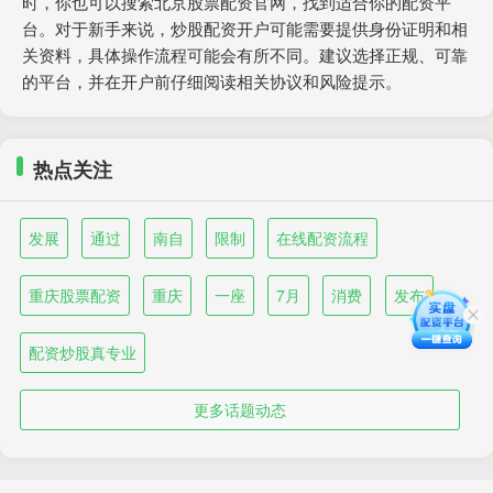
时，你也可以搜索北京股票配资官网，找到适合你的配资平
台。对于新手来说，炒股配资开户可能需要提供身份证明和相
关资料，具体操作流程可能会有所不同。建议选择正规、可靠
的平台，并在开户前仔细阅读相关协议和风险提示。
热点关注
发展
通过
南自
限制
在线配资流程
重庆股票配资
重庆
一座
7月
消费
发布
配资炒股真专业
更多话题动态