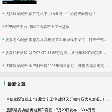
​沈阳股票配资 信任危机下，物业与业主如何双向奔赴？
​P2P配资平台 德国又给高市上了一堂课
​股票怎么配债 消息称卓驭科技首次布局线下渠道，打破传统供应商隐居幕后模式
​股票杠杆效应 领克07 GT 14.58万起售，旅行车和GT的完美结合
​江苏股票配资 金巴利维持2026年销售预期：开胃酒需求走高，抵消美国波本威士忌销量下滑
最新文章
卓信宝配资线上 “东北卖车王”陈建泽又开始打压大众途观L了 花费1600万打包200
股票融资功能 奥迪新车官宣：7月29日发布，60.4万元