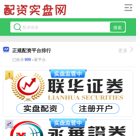
搜索
正规配资平台排行
更多
已收录
999
+家平台