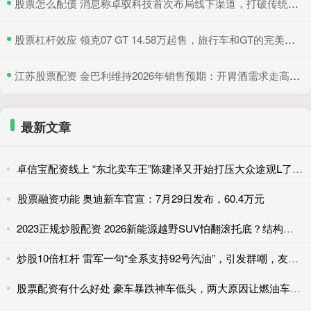
​股票怎么配债 消息称卓驭科技首次布局线下渠道，打破传统供应商隐居幕后模式
​股票杠杆效应 领克07 GT 14.58万起售，旅行车和GT的完美结合
​江苏股票配资 金巴利维持2026年销售预期：开胃酒需求走高，抵消美国波本威士忌销量下滑
最新文章
卓信宝配资线上 “东北卖车王”陈建泽又开始打压大众途观L了 花费1600万打包200
股票融资功能 奥迪新车官宣：7月29日发布，60.4万元
2023正规炒股配资 2026新能源越野SUV怕翻滚托底？结构安全才是真底气
炒股10倍杠杆 雷军一句“全系支持92号汽油”，引发群嘲，友商更怕的是另一句
股票配资有什么好处 豪车暴跌神车低头，两大原因让燃油车彻底不香了