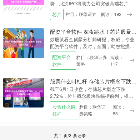
势，此次IPO将助力公司突破高端芯片技
术壁垒。 又一家“国家级制造业单项冠军”
芯片
栏目：联华证券
阅读：192
企业启动IPO了。 从受制于人到技术反
超，国....
配资平台软件 深夜跳水！芯片股暴跌！美联储，加息大消息
炒股就看金麒麟分析师研报，权威，专业
配资平台软件，及时，全面，助您挖掘潜
力主题机会！ 美国非农数据大超预期，加
配资平台
栏目：联华证券
阅读：
息预期升温。 当地时间6月5日，美股三大
软件
策略
117
指数开盘涨....
股票什么叫杠杆 存储芯片概念下跌2.72%，主力资金净流出145股
截至6月1日收盘，存储芯片概念下跌
2.72%，位居概念板块跌幅榜前列，板块
内，红板科技跌停股票什么叫杠杆，东芯
股票什么叫
栏目：联华证
阅读：
股份、圣邦股份、南亚新材等跌幅居前，
杠杆
券策略
85
股价上涨的有4....
共 1 页/3 条记录