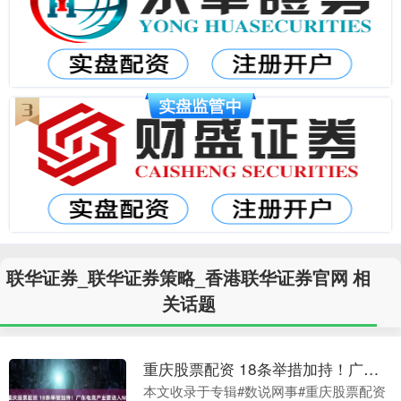
联华证券_联华证券策略_香港联华证券官网 相
关话题
重庆股票配资 18条举措加持！广东电竞产业要进入NEXT LEVEL！|数说网事
本文收录于专辑#数说网事#重庆股票配资