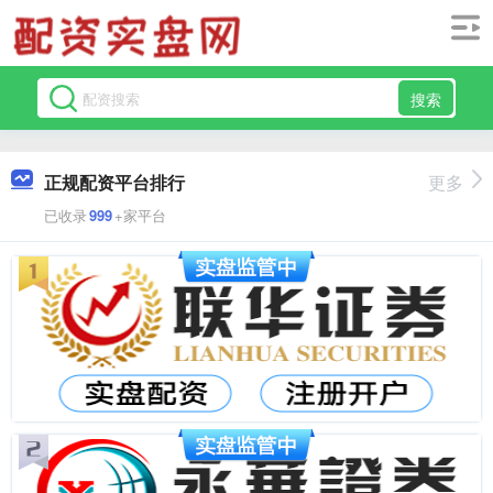
搜索
正规配资平台排行
更多
已收录
999
+家平台