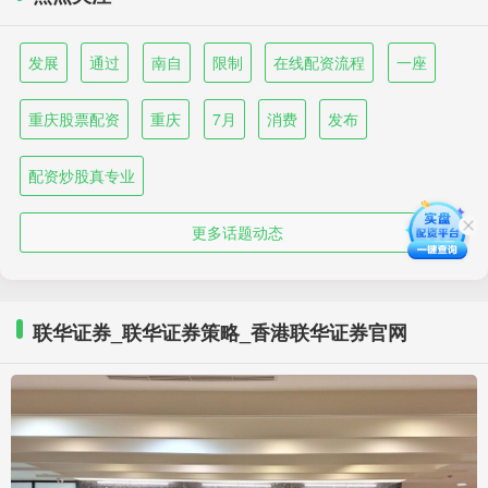
发展
通过
南自
限制
在线配资流程
一座
重庆股票配资
重庆
7月
消费
发布
配资炒股真专业
更多话题动态
联华证券_联华证券策略_香港联华证券官网