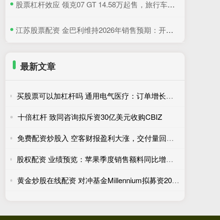
​股票杠杆效应 领克07 GT 14.58万起售，旅行车和GT的完美结合
​江苏股票配资 金巴利维持2026年销售预期：开胃酒需求走高，抵消美国波本威士忌销量下滑
最新文章
买股票可以加杠杆吗 通用电气医疗：订单增长、市场需求旺盛拉动营收走高
十倍杠杆 致同咨询拟斥资30亿美元收购CBIZ
免费配资炒股入 空客财报盈利大涨，交付量回暖提振全年业绩信心
股权配资 业绩预览：苹果季度销售额料同比增长16% 主要贡献来自iPhone
黄金炒股在线配资 对冲基金Millennium拟募资200亿美元