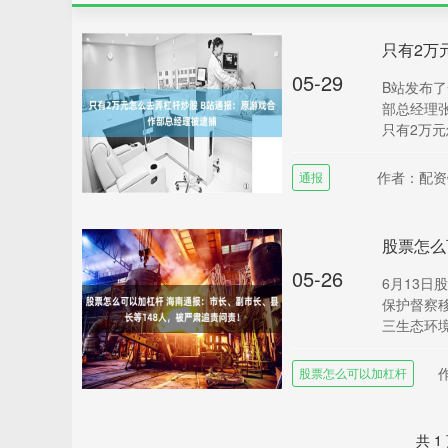
05-29
B站发布
部总经理
只有2万元
作者：配资
通报
05-26
6月13
保护督察移
三生态环境保
股票怎么可以加杠杆
共 1