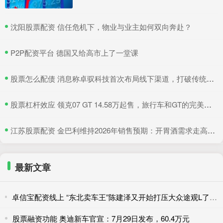
​沈阳股票配资 信任危机下，物业与业主如何双向奔赴？
​P2P配资平台 德国又给高市上了一堂课
​股票怎么配债 消息称卓驭科技首次布局线下渠道，打破传统供应商隐居幕后模式
​股票杠杆效应 领克07 GT 14.58万起售，旅行车和GT的完美结合
​江苏股票配资 金巴利维持2026年销售预期：开胃酒需求走高，抵消美国波本威士忌销量下滑
最新文章
卓信宝配资线上 “东北卖车王”陈建泽又开始打压大众途观L了 花费1600万打包200
股票融资功能 奥迪新车官宣：7月29日发布，60.4万元