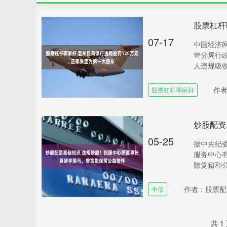
07-17
中国经济网
管分局行
人违规吸收
作
股票杠杆哪家好
05-25
据中央纪
服务中心
除党籍和公
作者：股票配
中信
共 1