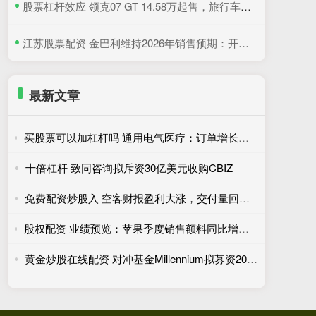
​股票杠杆效应 领克07 GT 14.58万起售，旅行车和GT的完美结合
​江苏股票配资 金巴利维持2026年销售预期：开胃酒需求走高，抵消美国波本威士忌销量下滑
最新文章
买股票可以加杠杆吗 通用电气医疗：订单增长、市场需求旺盛拉动营收走高
十倍杠杆 致同咨询拟斥资30亿美元收购CBIZ
免费配资炒股入 空客财报盈利大涨，交付量回暖提振全年业绩信心
股权配资 业绩预览：苹果季度销售额料同比增长16% 主要贡献来自iPhone
黄金炒股在线配资 对冲基金Millennium拟募资200亿美元