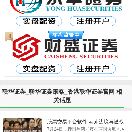
联华证券_联华证券策略_香港联华证券官网 相
关话题
股票交易平台软件 泰柬边境再燃战火，冲突为何急剧升级？
7月24日，泰国与柬埔寨在两国边境地区