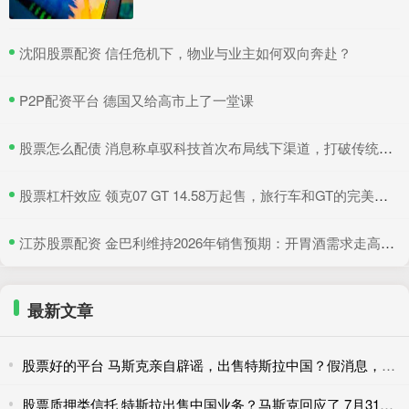
​沈阳股票配资 信任危机下，物业与业主如何双向奔赴？
​P2P配资平台 德国又给高市上了一堂课
​股票怎么配债 消息称卓驭科技首次布局线下渠道，打破传统供应商隐居幕后模式
​股票杠杆效应 领克07 GT 14.58万起售，旅行车和GT的完美结合
​江苏股票配资 金巴利维持2026年销售预期：开胃酒需求走高，抵消美国波本威士忌销量下滑
最新文章
股票好的平台 马斯克亲自辟谣，出售特斯拉中国？假消息，从来没考虑过
股票质押类信托 特斯拉出售中国业务？马斯克回应了 7月31日，有消息称特斯拉正考虑出