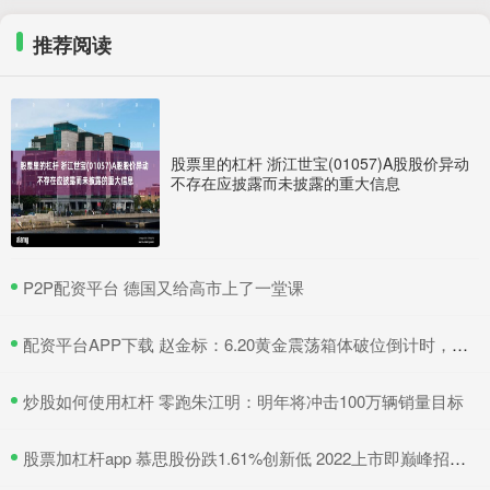
推荐阅读
股票里的杠杆 浙江世宝(01057)A股股价异动
不存在应披露而未披露的重大信息
​P2P配资平台 德国又给高市上了一堂课
​配资平台APP下载 赵金标：6.20黄金震荡箱体破位倒计时，原油短线交易策略
​炒股如何使用杠杆 零跑朱江明：明年将冲击100万辆销量目标
​股票加杠杆app 慕思股份跌1.61%创新低 2022上市即巅峰招商证券保荐