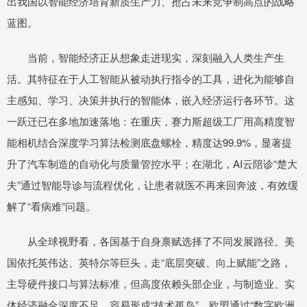
出我国以智能经济培育新质生产力、抢占未来竞争制高点的战略
蓝图。
当前，智能经济正从想象走进现实，深刻融入人类生产生
活。其特征在于人工智能从被动执行指令的工具，进化为能够自
主感知、学习、决策并执行的智能体，嵌入经济运行各环节。这
一跃迁已在多地加速落地：在重庆，赛力斯超级工厂用高精度智
能相机结合深度学习算法检测底盘螺栓，精度达99.9%，显著提
升了汽车制造的自动化与质量管控水平；在湖北，AI云陪诊“楚大
夫”通过智能导诊与流程优化，让患者就医不再来回奔波，有效缓
解了“看病难”问题。
从全球视野看，各国基于自身禀赋选择了不同发展路径。美
国依托英伟达、英特尔等巨头，走“底层突破、向上赋能”之路，
主导硬件接口与算法标准，但高度依赖头部企业，与制造业、实
体经济融合深度不足，容易形成“技术孤岛”。欧盟通过“数字欧洲