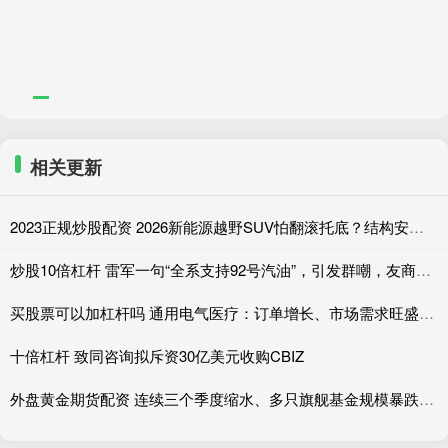
11%
相关更新
2023正规炒股配资 2026新能源越野SUV怕翻滚托底？结构安全才是真底气
炒股10倍杠杆 雷军一句“全系支持92号汽油”，引发群嘲，友商更怕的是另一句
买股票可以加杠杆吗 通用电气医疗：订单增长、市场需求旺盛拉动营收走高
十倍杠杆 致同咨询拟斥资30亿美元收购CBIZ
外盘黄金期货配资 连续三个季度缩水、多只旗舰基金规模暴跌，招商基金主动权益业务遭遇成长阵痛