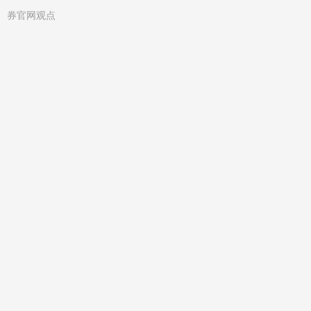
券官网观点
十大
只有
金股
股票
2万
配资
配资
元怎
软通
平台
么去
动力
机构
弄杠
信息
看好
杆炒
技术
年内
股 B
（集
电影
站通
团）
大盘
报：
股份
表现
原游
有限
港股
戏合
公司
影视
作部
通过
股齐
总经
新公
涨
理被
司章
阿里
逮捕
程
影业
涨超