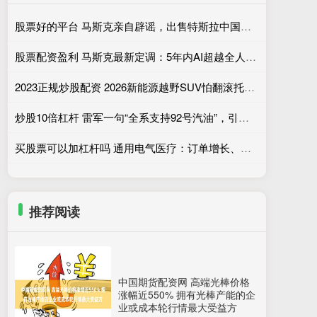
股票好的平台 马斯克亲自辟谣，出售特斯拉中国？假消息，从来没考虑过
股票配资盈利 马斯克最新定调：5年内AI超越全人类智力、美国挡不住中国成为AI领跑者
2023正规炒股配资 2026新能源越野SUV怕翻滚托底？结构安全才是真底气
炒股10倍杠杆 雷军一句“全系支持92号汽油”，引发群嘲，友商更怕的是另一句
买股票可以加杠杆吗 通用电气医疗：订单增长、市场需求旺盛拉动营收走高
推荐阅读
中国期货配资网 高端光棒价格
涨幅近550% 拥有光棒产能的企
业或成本轮行情最大受益方