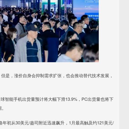
。但是，涨价自身会抑制需求扩张，也会推动替代技术发展，
测，2026年全球智能手机出货量预计将大幅下滑13.9%，PC出货量也将下
缩。
初从30美元/盎司附近迅速飙升，1月最高触及约121美元/