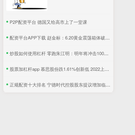
​P2P配资平台 德国又给高市上了一堂课
​配资平台APP下载 赵金标：6.20黄金震荡箱体破位倒计时，原油短线交易策略
​炒股如何使用杠杆 零跑朱江明：明年将冲击100万辆销量目标
​股票加杠杆app 慕思股份跌1.61%创新低 2022上市即巅峰招商证券保荐
​正规配资十大排名 宁德时代控股股东提议增加临时提案，2025年第二次临时股东会将审议发行债券等议案