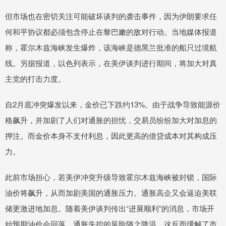
但市场也在密切关注可能破坏谈判的袭击事件，因为伊朗要求任
何和平协议都必须包含停止在黎巴嫩的敌对行动。当地媒体报道
称，霍尔木兹海峡发生爆炸，该海峡是德黑兰批准的船只过境航
线。另据报道，以色列表示，在美伊谈判进行期间，将加大对真
主党的打击力度。
自2月底冲突爆发以来，金价已下跌约13%。由于战争导致能源价
格飙升，并加剧了人们对通胀的担忧，交易员纷纷加大对加息的
押注。而金价本身不支付利息，因此更高的借贷成本对其构成压
力。
此前市场担心，若美伊冲突升级导致霍尔木兹海峡被封锁，国际
油价将飙升，从而加剧美国的通胀压力。通胀高企又会逼迫美联
储更激进地加息。随着美伊谈判传出“进展顺利”的消息，市场开
始预期油价会回落，通胀失控的风险随之降温。这反而缓解了市