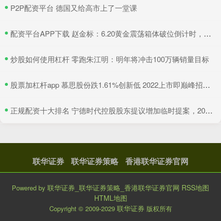
​P2P配资平台 德国又给高市上了一堂课
​配资平台APP下载 赵金标：6.20黄金震荡箱体破位倒计时，原油短线交易策略
​炒股如何使用杠杆 零跑朱江明：明年将冲击100万辆销量目标
​股票加杠杆app 慕思股份跌1.61%创新低 2022上市即巅峰招商证券保荐
​正规配资十大排名 宁德时代控股股东提议增加临时提案，2025年第二次临时股东会将审议发行债券等议案
联华证券
联华证券策略
香港联华证券官网
联华证券_联华证券策略_香港联华证券官网
RSS地图
Powered by
HTML地图
联华证券
Copyright
© 2009-2029
版权所有