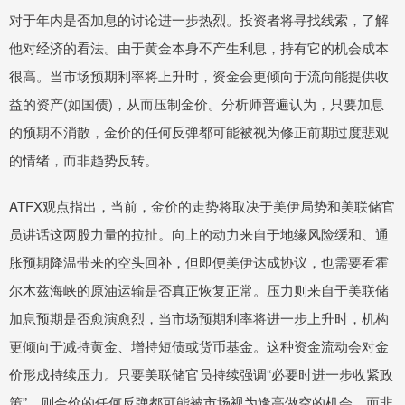
对于年内是否加息的讨论进一步热烈。投资者将寻找线索，了解
他对经济的看法。由于黄金本身不产生利息，持有它的机会成本
很高。当市场预期利率将上升时，资金会更倾向于流向能提供收
益的资产(如国债)，从而压制金价。分析师普遍认为，只要加息
的预期不消散，金价的任何反弹都可能被视为修正前期过度悲观
的情绪，而非趋势反转。
ATFX观点指出，当前，金价的走势将取决于美伊局势和美联储官
员讲话这两股力量的拉扯。向上的动力来自于地缘风险缓和、通
胀预期降温带来的空头回补，但即便美伊达成协议，也需要看霍
尔木兹海峡的原油运输是否真正恢复正常。压力则来自于美联储
加息预期是否愈演愈烈，当市场预期利率将进一步上升时，机构
更倾向于减持黄金、增持短债或货币基金。这种资金流动会对金
价形成持续压力。只要美联储官员持续强调“必要时进一步收紧政
策”，则金价的任何反弹都可能被市场视为逢高做空的机会，而非