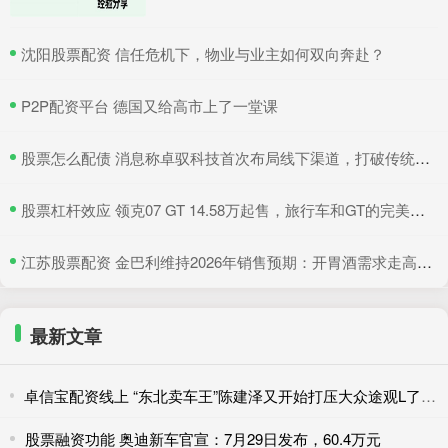
​沈阳股票配资 信任危机下，物业与业主如何双向奔赴？
​P2P配资平台 德国又给高市上了一堂课
​股票怎么配债 消息称卓驭科技首次布局线下渠道，打破传统供应商隐居幕后模式
​股票杠杆效应 领克07 GT 14.58万起售，旅行车和GT的完美结合
​江苏股票配资 金巴利维持2026年销售预期：开胃酒需求走高，抵消美国波本威士忌销量下滑
最新文章
卓信宝配资线上 “东北卖车王”陈建泽又开始打压大众途观L了 花费1600万打包200
股票融资功能 奥迪新车官宣：7月29日发布，60.4万元