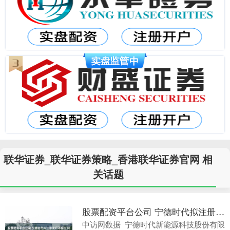
联华证券_联华证券策略_香港联华证券官网 相
关话题
股票配资平台公司 宁德时代拟注册发行不超过100亿元债券优化债务结构
中访网数据 宁德时代新能源科技股份有限