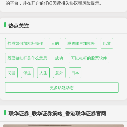
的平台，并在开户前仔细阅读相关协议和风险提示。
热点关注
炒股如何加杠杆操作
人的
股票哪里加杠杆
巴黎
股票做杠杆是什么意思
成功
可以杠杆的股票软件
民国
伴生
人生
意外
日本
更多话题动态
联华证券_联华证券策略_香港联华证券官网