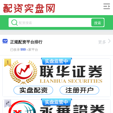
搜索
正规配资平台排行
更多
已收录
999
+家平台