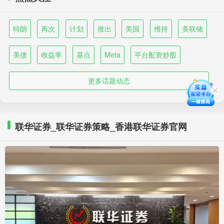
特朗
再次
计划
推出
美国
维持
美联储
美债
收益率
基点
Meta
平台配资炒股
更多话题动态
联华证券_联华证券策略_香港联华证券官网