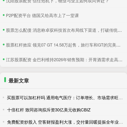
​沈阳股票配资 信任危机下，物业与业主如何双向奔赴？
​P2P配资平台 德国又给高市上了一堂课
​股票怎么配债 消息称卓驭科技首次布局线下渠道，打破传统供应商隐居幕后模式
​股票杠杆效应 领克07 GT 14.58万起售，旅行车和GT的完美结合
​江苏股票配资 金巴利维持2026年销售预期：开胃酒需求走高，抵消美国波本威士忌销量下滑
最新文章
买股票可以加杠杆吗 通用电气医疗：订单增长、市场需求旺盛拉动营收走高
十倍杠杆 致同咨询拟斥资30亿美元收购CBIZ
免费配资炒股入 空客财报盈利大涨，交付量回暖提振全年业绩信心