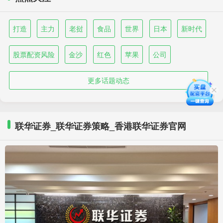
打造
主力
老挝
食品
世界
日本
新时代
股票配资风险
金沙
红色
苹果
公司
更多话题动态
联华证券_联华证券策略_香港联华证券官网