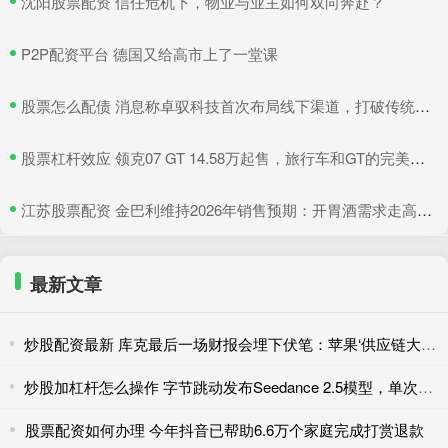
​沈阳股票配资 信任危机下，物业与业主如何双向奔赴？
​P2P配资平台 德国又给高市上了一堂课
​股票怎么配债 消息称卓驭科技首次布局线下渠道，打破传统供应商隐居幕后模式
​股票杠杆效应 领克07 GT 14.58万起售，旅行车和GT的完美结合
​江苏股票配资 金巴利维持2026年销售预期：开胃酒需求走高，抵消美国波本威士忌销量下滑
最新文章
炒股配资最新 库克最后一场财报会埋下伏笔：苹果‘供应链大师’称号正遭遇历史性考验
炒股加杠杆怎么操作 字节跳动发布Seedance 2.5模型，单次生成视频时长达30秒
股票配资如何办理 今年抖音已帮助6.6万个家庭完成打赏退款