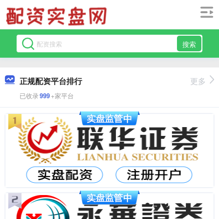
搜索
正规配资平台排行
更多
已收录
999
+家平台