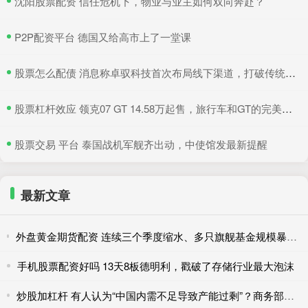
​沈阳股票配资 信任危机下，物业与业主如何双向奔赴？
​P2P配资平台 德国又给高市上了一堂课
​股票怎么配债 消息称卓驭科技首次布局线下渠道，打破传统供应商隐居幕后模式
​股票杠杆效应 领克07 GT 14.58万起售，旅行车和GT的完美结合
​股票交易 平台 泰国战机军舰齐出动，中使馆发最新提醒
最新文章
外盘黄金期货配资 连续三个季度缩水、多只旗舰基金规模暴跌，招商基金主动权益业务遭遇成长阵痛
手机股票配资好吗 13天8板德明利，戳破了存储行业最大泡沫
炒股加杠杆 有人认为“中国内需不足导致产能过剩”？商务部：这个观点不符合事实