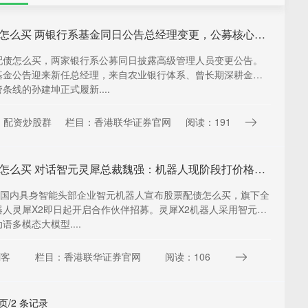
股票配债怎么买 两银行系基金同日公告总经理变更，公募核心岗位人才流转渐成长常态
配债怎么买，两家银行系公募同日披露高级管理人员变更公告。
基金公告迎来新任总经理，来自农业银行体系、曾长期深耕金融
条线的孙建坤正式履新....
：配资炒股群
栏目：香港联华证券官网
阅读：191
股票配债怎么买 对话智元灵犀总裁魏强：机器人现阶段打价格战还为时尚早
日，国内具身智能头部企业智元机器人宣布股票配债怎么买，旗下全
器人灵犀X2即日起开启合作伙伴招募。灵犀X2机器人采用智元自
语多模态大模型....
剑客
栏目：香港联华证券官网
阅读：106
 页/2 条记录