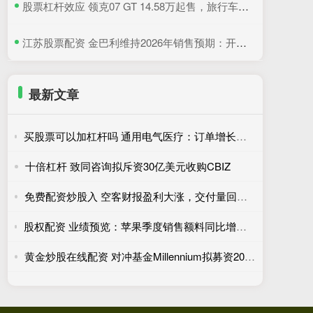
​股票杠杆效应 领克07 GT 14.58万起售，旅行车和GT的完美结合
​江苏股票配资 金巴利维持2026年销售预期：开胃酒需求走高，抵消美国波本威士忌销量下滑
最新文章
买股票可以加杠杆吗 通用电气医疗：订单增长、市场需求旺盛拉动营收走高
十倍杠杆 致同咨询拟斥资30亿美元收购CBIZ
免费配资炒股入 空客财报盈利大涨，交付量回暖提振全年业绩信心
股权配资 业绩预览：苹果季度销售额料同比增长16% 主要贡献来自iPhone
黄金炒股在线配资 对冲基金Millennium拟募资200亿美元