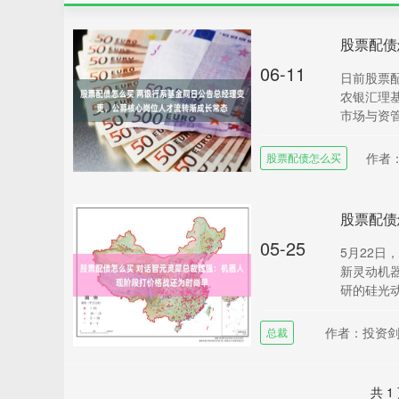
06-11
日前股票
农银汇理
市场与资管
作者
股票配债怎么买
05-25
5月22
新灵动机
研的硅光动
作者：投资
总裁
共 1