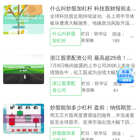
什么叫炒股加杠杆 科技股财报前走势谨慎，市场观望情绪浓厚
全球科技股近期持续波动。在上周半导体
板块遭遇大幅抛售、地缘政治风险升温的
背景下什么叫炒股加杠杆，投资者在本周
什么叫炒股
栏目：联华证
阅读：
多家科技巨头公布财报前普遍采取观望态
加杠杆
券策略
190
度。 费城半导体....
浙江股票配资公司 最高超25倍！今夜又有业绩预告“炸场”
7月8日晚间披露的上市公司2026上半年业
绩预告中，化工股成为业绩大幅预增的主
力。 华昌化工预计上半年净利润约1.23亿
浙江股票配
栏目：联华证
阅读：
元，同比增长1025.93%；扣非后净利....
资公司
券策略
61
炒股能加多少杠杆 盘前：纳指期货跌1.87% 芯片股再度遭遇猛烈抛售
周五芯片股再度遭遇猛烈抛售，并迅速蔓
延至全球股市。亚洲市场出现大幅下跌，
欧洲主要股指也同步走低，纳斯达克100
炒股能加多
栏目：联华证
阅读：
指数期货下跌近2%炒股能加多少杠杆，投
少杠杆
券策略
133