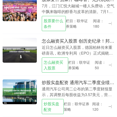
7月，江门汇悦大融城一楼人头攒动，空气
中飘来咖啡的醇香与皮革的清新。7月11
日，“世界青年技能日暨粤港澳（江门）技
股票要什么
栏目：联华证
阅读：
能嘉年华交流系列活动”主会场在此启动。
条件
券策略
180
从商场中....
怎么融资买入股票 创历史纪录！邦普循环成欧洲发明家奖首个双料获奖中国团队
近日怎么融资买入股票，德国柏林传来重
磅喜讯，欧洲专利局（EPO）正式揭晓
“2026年欧洲发明家奖”获奖名单，邦普循
怎么融资买
栏目：联华证
阅读：
环凭借全球领先的动力电池回收创新技
入股票
券策略
50
术，一举拿下....
炒股实盘配资 通用汽车二季度业绩超预期，再次上调全年盈利展望
通用汽车公司周二公布的第二季度财报显
示，其调整后每股收益为3.57美元，营收
达480亿美元，均超出市场预期。基于强
炒股实盘
栏目：联华证券
阅读：
劲表现炒股实盘配资，公司宣布上调2026
配资
策略
120
年全年....