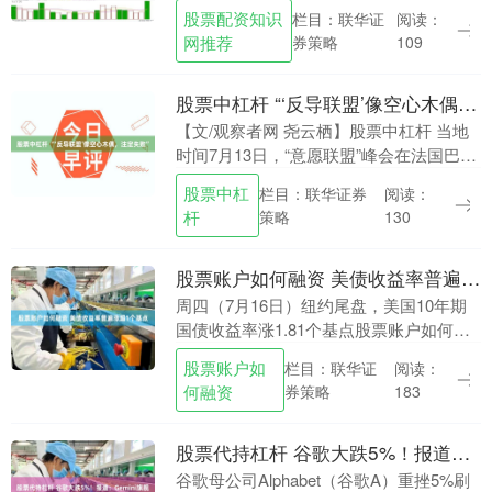
国经济体以及整个欧洲的情况可以看到股
股票配资知识
栏目：联华证
阅读：
票配资知识网推荐，欧洲对华贸易逆差每
网推荐
券策略
109
年都在扩大。....
股票中杠杆 “‘反导联盟’像空心木偶，注定失败”
【文/观察者网 尧云栖】股票中杠杆 当地
时间7月13日，“意愿联盟”峰会在法国巴黎
举行。 峰会上，乌克兰与法国、德国、英
股票中杠
栏目：联华证券
阅读：
国等9个欧洲国家发表联合声明，宣布启动
杆
策略
130
建....
股票账户如何融资 美债收益率普遍涨超1个基点
周四（7月16日）纽约尾盘，美国10年期
国债收益率涨1.81个基点股票账户如何融
资，报4.5654%，整体冲高回落，亚太盘
股票账户如
栏目：联华证
阅读：
初以来持续上扬，北京时间20:40刷新....
何融资
券策略
183
股票代持杠杆 谷歌大跌5%！报道：Gemini旗舰模型发布延期，编程能力不及预期，落后OpenAI
谷歌母公司Alphabet（谷歌A）重挫5%刷