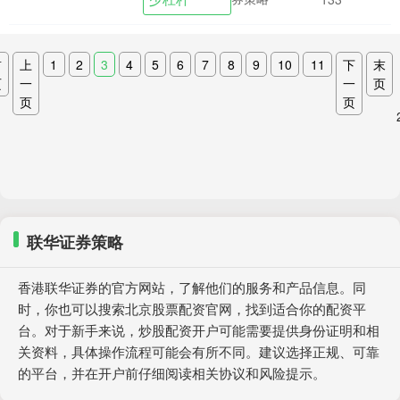
资者开始重新....
首
上
1
2
3
4
5
6
7
8
9
10
11
下
末
页
一
一
页
页
页
联华证券策略
香港联华证券的官方网站，了解他们的服务和产品信息。同
时，你也可以搜索北京股票配资官网，找到适合你的配资平
台。对于新手来说，炒股配资开户可能需要提供身份证明和相
关资料，具体操作流程可能会有所不同。建议选择正规、可靠
的平台，并在开户前仔细阅读相关协议和风险提示。