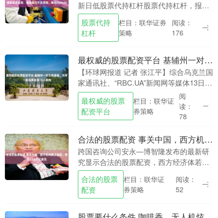
新日低股票代持杠杆股票代持杠杆，报道
称谷歌Gemini模型将推迟发布。....
股票代持
栏目：联华证券
阅读：
杠杆
策略
176
最权威的股票配资平台 基辅州一对兄弟遇害，乌军一前指挥官等10人被拘
【环球网报道 记者 张江平】综合乌克兰国
家通讯社、“RBC.UA”新闻网等媒体13日报
道，乌克兰基辅州卡利诺夫卡地区两名居
阅
最权威的股票
栏目：联华证
民近日被杀害，已有10人被拘留最权威
读：
配资平台
券策略
的....
78
合法的股票配资 事关中国，西方机构算了笔账：得花23.6万亿美元
跨国咨询公司安永—博智隆发布的最新研
究显示合法的股票配资，西方经济体若想
降低在整条战略供应链上对中国的依赖，
合法的股票
栏目：联华证
阅读：
成本高达23.6万亿美元。该研究还强调，
配资
券策略
52
即便砸下如此....
股票要什么条件 咖啡香、无人机炫、非遗潮，侨都技能嘉年华启动