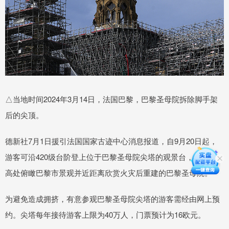
△当地时间2024年3月14日，法国巴黎，巴黎圣母院拆除脚手架
后的尖顶。
德新社7月1日援引法国国家古迹中心消息报道，自9月20日起，
游客可沿420级台阶登上位于巴黎圣母院尖塔的观景台，从69米
高处俯瞰巴黎市景观并近距离欣赏火灾后重建的巴黎圣母院。
为避免造成拥挤，有意参观巴黎圣母院尖塔的游客需经由网上预
约。尖塔每年接待游客上限为40万人，门票预计为16欧元。