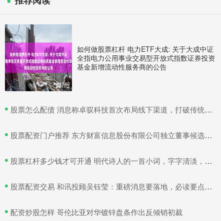
推荐阅读
如何做股票杠杆 电力ETF大成: 关于大成中证
全指电力公用事业交易型开放式指数证券投资
基金新增流动性服务商的公告
​股票怎么配债 消息称卓驭科技首次布局线下渠道，打破传统供应商隐居幕后模式
​股票配资门户推荐 东方财富信息股份有限公司独立董事候选人提名公告
​股票杠杆多少钱才可开通 明代诗人的一首小词，字字清淡，句句通透，读完瞬间治愈人心
​股票配资交易 和讯投顾吴钰莹：重磅消息要落地，必读要点提前讲
​配资炒股怎样 哥伦比亚对华镀锌盘条作出反倾销初裁