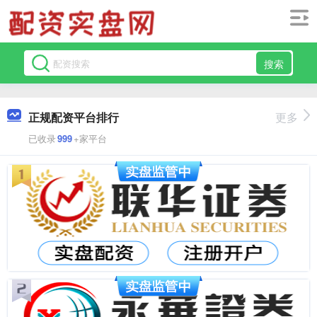
搜索
正规配资平台排行
更多
已收录
999
+家平台